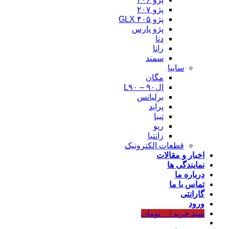
پژو ۲۰۷
پژو ۴۰۵ GLX
پژو پارس
دنا
رانا
سمند
سایپا
مگان
ال۹۰ – L۹۰
برلیانس
پراید
تیبا
ریو
زانتیا
قطعات الکترونیک
اخبار و مقالات
نمایندگی ها
درباره ما
تماس با ما
گارانتی
ورود
سبد خرید /
۰
تومان