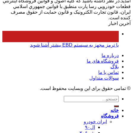
آمديد.در نظر داشته باشيد که کليه اصول و قوانين فروشگاه اينترنتي
قطعات خودرويي رسا پارت منطبق با قوانين جمهوري اسلامي
ايران، قانون تجارت الکترونيک و قانون حمايت از حقوق مصرف
کننده است.
آخرین اخبار
۰۵
فروردین
با ترمز مجهز به سیستم EBD بیشتر آشنا شوید
درباره ما
فروشگاه های ما
بلاگ
تماس با ما
سوالات متداول
© تمامی حقوق برای این وبسایت محفوظ است.
جستجو
برای:
خانه
فروشگاه
ایران خودرو
ال۹۰
پژو ۲۰۶