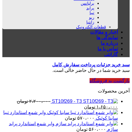
برلیانس
پراید
تیبا
ریو
زانتیا
قطعات الکترونیک
اخبار و مقالات
نمایندگی ها
درباره ما
تماس با ما
گارانتی
سبد خرید
جزئیات پرداخت
سفارش کامل
سبد خرید شما در حال حاضر خالی است.
بازگشت به فروشگاه
آخرین محصولات
ST10f269 - T3
۲،۲۰۰،۰۰۰
تومان
قیمت
قیمت
۱،۶۵۰،۰۰۰
تومان
اصلی
فعلی
وایر شمع استاندارد تیبا
۲،۲۰۰،۰۰۰ تومان
۱،۶۵۰،۰۰۰ تومان
ساینا کوئیک
۵۷۰،۰۰۰
تومان
بود.
است.
وایر شمع استاندارد پراید
ساژم
۵۶۰،۰۰۰
تومان