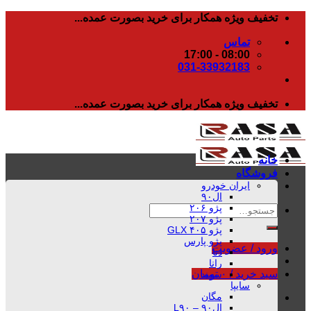
رفتن
تخفیف ویژه همکار برای خرید بصورت عمده...
به
تماس
محتوا
08:00 - 17:00
031-33932183
تخفیف ویژه همکار برای خرید بصورت عمده...
خانه
فروشگاه
ایران خودرو
ال۹۰
پژو ۲۰۶
جستجو
پژو ۲۰۷
برای:
پژو ۴۰۵ GLX
پژو پارس
ورود / عضویت
دنا
رانا
سبد خرید /
۰
تومان
سمند
سایپا
مگان
ال۹۰ – L۹۰