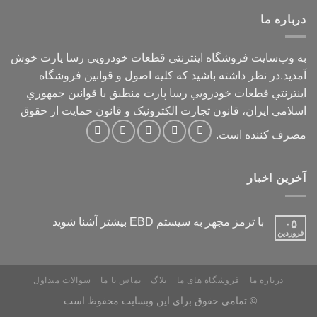
درباره ما
به وب‌سايت فروشگاه اينترنتي قطعات خودرويي رسا پارت خوش
آمديد.در نظر داشته باشيد که کليه اصول و قوانين فروشگاه
اينترنتي قطعات خودرويي رسا پارت منطبق با قوانين جمهوري
اسلامي ايران، قانون تجارت الکترونيک و قانون حمايت از حقوق
مصرف کننده است.
آخرین اخبار
با ترمز مجهز به سیستم EBD بیشتر آشنا شوید
۰۵
فروردین
درباره ما
فروشگاه های ما
بلاگ
تماس با ما
سوالات متداول
© تمامی حقوق برای این وبسایت محفوظ است.