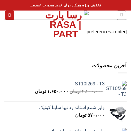
فتن
تخفیف ویژه همکار برای خرید بصورت عمده...
ه
حتوا
[preferences-center]
آخرین محصولات
ST10f269 - T3
قیمت
قیمت
۲،۲۰۰،۰۰۰
تومان
۱،۶۵۰،۰۰۰
تومان
اصلی
فعلی
۲،۲۰۰،۰۰۰ تومان
۱،۶۵۰،۰۰۰ تومان
وایر شمع استاندارد تیبا ساینا کوئیک
بود.
است.
۵۷۰،۰۰۰
تومان
وایر شمع استاندارد پراید ساژم