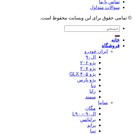
تماس با ما
سوالات متداول
© تمامی حقوق برای این وبسایت محفوظ است.
جستجو
برای:
خانه
فروشگاه
ایران خودرو
ال۹۰
پژو ۲۰۶
پژو ۲۰۷
پژو ۴۰۵ GLX
پژو پارس
دنا
رانا
سمند
سایپا
مگان
ال۹۰ – L۹۰
برلیانس
پراید
تیبا