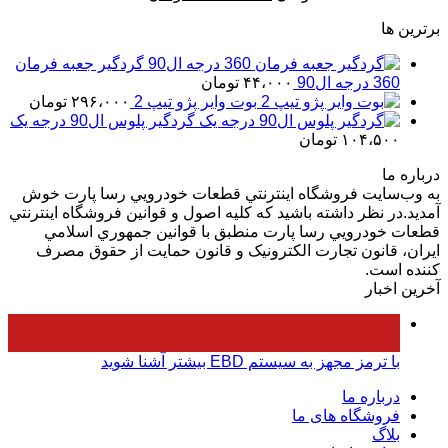
بود.
اصلی
فعلی
است.
برترین ها
۱۹،۰۰۰،۰۰۰ تومان
۱۸،۰۰۰،۰۰۰ تومان
بود.
است.
گردگیر جعبه فرمان
360 درجه ال90
۴۴،۰۰۰
تومان
بوت وایر پژو تیپ 2
۲۹۶،۰۰۰
تومان
گردگیر پلوس ال90 درجه یک
۱۰۴،۵۰۰
تومان
درباره ما
به وب‌سايت فروشگاه اينترنتي قطعات خودرويي رسا پارت خوش
آمديد.در نظر داشته باشيد که کليه اصول و قوانين فروشگاه اينترنتي
قطعات خودرويي رسا پارت منطبق با قوانين جمهوري اسلامي
ايران، قانون تجارت الکترونيک و قانون حمايت از حقوق مصرف
کننده است.
آخرین اخبار
۰۵
فروردین
با ترمز مجهز به سیستم EBD بیشتر آشنا شوید
درباره ما
فروشگاه های ما
بلاگ