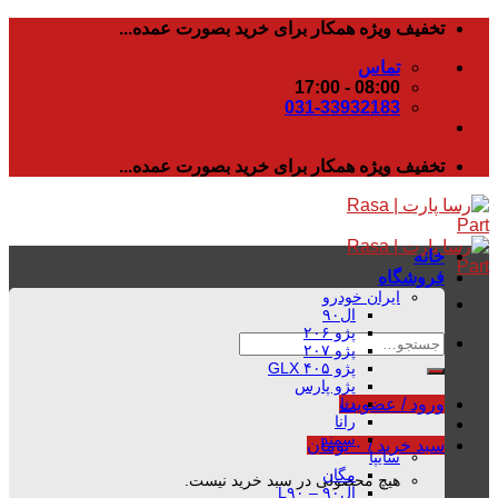
رفتن
تخفیف ویژه همکار برای خرید بصورت عمده...
به
تماس
محتوا
08:00 - 17:00
031-33932183
تخفیف ویژه همکار برای خرید بصورت عمده...
خانه
فروشگاه
ایران خودرو
ال۹۰
پژو ۲۰۶
جستجو
پژو ۲۰۷
برای:
پژو ۴۰۵ GLX
پژو پارس
دنا
ورود / عضویت
رانا
سمند
سبد خرید /
۰
تومان
سایپا
مگان
هیچ محصولی در سبد خرید نیست.
ال۹۰ – L۹۰