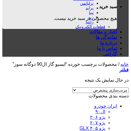
برلیانس
سبد خرید
پراید
تیبا
ریو
هیچ محصولی در سبد خرید نیست.
زانتیا
قطعات الکترونیک
اخبار و مقالات
نمایندگی ها
درباره ما
تماس با ما
گارانتی
خانه
/
محصولات برچسب خورده “ایسیو گاز ال90 دوگانه سوز”
فیلتر
در حال نمایش یک نتیجه
دسته بندی محصولات
ایران خودرو
ال۹۰
پژو ۲۰۶
پژو ۲۰۷
پژو ۴۰۵ GLX