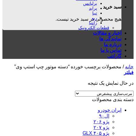
برلیانس
سبد خرید
پراید
تیبا
ریو
هیچ محصولی در سبد خرید نیست.
زانتیا
قطعات الکترونیک
اخبار و مقالات
نمایندگی ها
درباره ما
تماس با ما
گارانتی
خانه
/
محصولات برچسب خورده “دسته موتور چپ استپ وی”
فیلتر
در حال نمایش یک نتیجه
دسته بندی محصولات
ایران خودرو
ال۹۰
پژو ۲۰۶
پژو ۲۰۷
پژو ۴۰۵ GLX