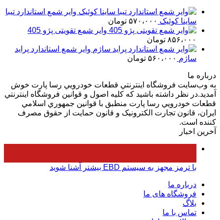
بود.
است.
وایر شمع استاندارد تیبا
ساینا کوئیک
۵۷۰،۰۰۰
تومان
وایر شمع تقویتی پژو 405
۸۵۶،۰۰۰
تومان
وایر شمع استاندارد پراید
ساژم
۵۶۰،۰۰۰
تومان
درباره ما
به وب‌سايت فروشگاه اينترنتي قطعات خودرويي رسا پارت خوش
آمديد.در نظر داشته باشيد که کليه اصول و قوانين فروشگاه اينترنتي
قطعات خودرويي رسا پارت منطبق با قوانين جمهوري اسلامي
ايران، قانون تجارت الکترونيک و قانون حمايت از حقوق مصرف
کننده است.
آخرین اخبار
۰۵
فروردین
با ترمز مجهز به سیستم EBD بیشتر آشنا شوید
درباره ما
فروشگاه های ما
بلاگ
تماس با ما