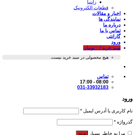
زانتیا
قطعات الکترونیک
اخبار و مقالات
نمایندگی ها
درباره ما
تماس با ما
گارانتی
ورود
سبد خرید /
۰
تومان
هیچ محصولی در سبد خرید نیست.
تماس
08:00 - 17:00
031-33932183
ورود
نام کاربری یا آدرس ایمیل
*
گذرواژه
*
مرا به خاطر بسپار
ورود