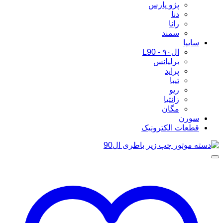
پژو پارس
دنا
رانا
سمند
سایپا
ال۹۰ - L90
برلیانس
پراید
تیبا
ریو
زانتیا
مگان
سورن
قطعات الکترونیک