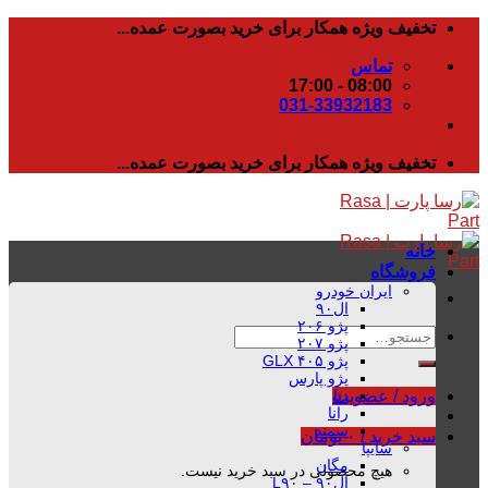
رفتن
تخفیف ویژه همکار برای خرید بصورت عمده...
به
تماس
محتوا
08:00 - 17:00
031-33932183
تخفیف ویژه همکار برای خرید بصورت عمده...
خانه
فروشگاه
ایران خودرو
ال۹۰
پژو ۲۰۶
جستجو
پژو ۲۰۷
برای:
پژو ۴۰۵ GLX
پژو پارس
دنا
ورود / عضویت
رانا
سمند
سبد خرید /
۰
تومان
سایپا
مگان
هیچ محصولی در سبد خرید نیست.
ال۹۰ – L۹۰