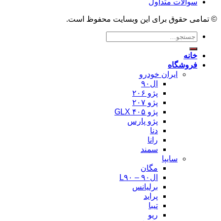
سوالات متداول
© تمامی حقوق برای این وبسایت محفوظ است.
جستجو
برای:
خانه
فروشگاه
ایران خودرو
ال۹۰
پژو ۲۰۶
پژو ۲۰۷
پژو ۴۰۵ GLX
پژو پارس
دنا
رانا
سمند
سایپا
مگان
ال۹۰ – L۹۰
برلیانس
پراید
تیبا
ریو