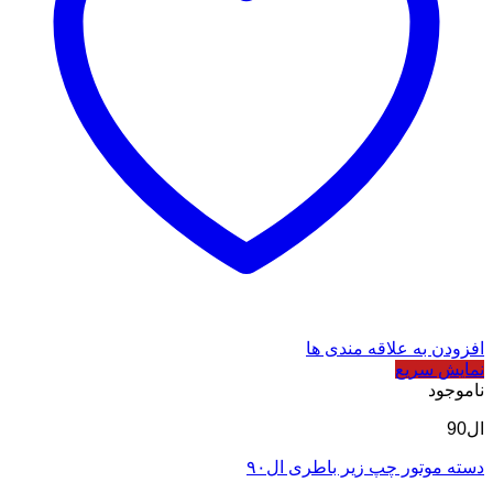
افزودن به علاقه مندی ها
نمایش سریع
ناموجود
ال90
دسته موتور چپ زیر باطری ال۹۰