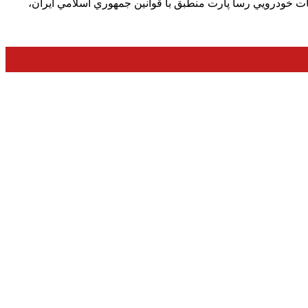
ت خودرويي رسا پارت منطبق با قوانين جمهوري اسلامي ايران،