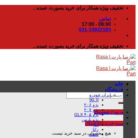
رفتن
تخفیف ویژه همکار برای خرید بصورت عمده...
به
تماس
محتوا
08:00 - 17:00
031-33932183
تخفیف ویژه همکار برای خرید بصورت عمده...
خانه
فروشگاه
جستجو
ایران خودرو
ال90
برای:
پژو ۲۰۶
پژو ۲۰۷
ورود / عضویت
پژو ۴۰۵ GLX
پژو پارس
سبد خرید /
0
تومان
دنا
رانا
هیچ محصولی در سبد خرید نیست.
سمند