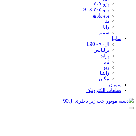
پژو ۲۰۷
پژو ۴۰۵ GLX
پژو پارس
دنا
رانا
سمند
سایپا
ال۹۰ - L90
برلیانس
پراید
تیبا
ریو
زانتیا
مگان
سورن
قطعات الکترونیک