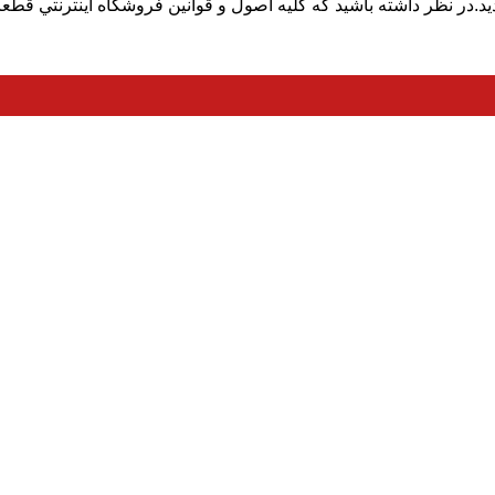
در نظر داشته باشيد که کليه اصول و قوانين فروشگاه اينترنتي قطعا