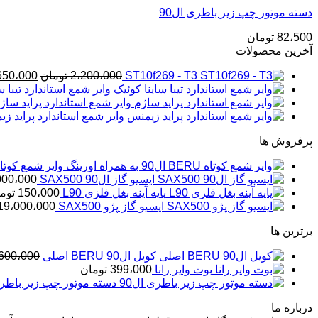
دسته موتور چپ زیر باطری ال90
82،500
تومان
آخرین محصولات
قیمت
ST10f269 - T3
2،200،000
تومان
650،000
اصلی
وایر شمع استاندارد تیبا س
وایر شمع استاندارد پراید ساژ
بود.
وایر شمع استاندارد پراید ز
پرفروش ها
وایر شمع کوتاه BERU ال90 به همراه او
ایسیو گاز ال90 SAX500
000،000
پایه آینه بغل فلزی L90
150،000
توم
ایسیو گاز پژو SAX500
19،000،000
برترین ها
کویل ال90 BERU اصلی
600،000
بوت وایر رانا
399،000
تومان
دسته موتور چپ زیر باطری 
درباره ما