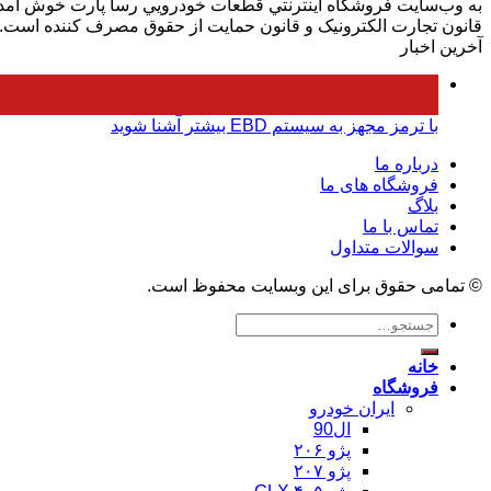
به وب‌سايت فروشگاه اينترنتي قطعات خودرويي رسا پارت خوش آمديد.
قانون تجارت الکترونيک و قانون حمايت از حقوق مصرف کننده است.
آخرین اخبار
24
مارس
با ترمز مجهز به سیستم EBD بیشتر آشنا شوید
درباره ما
فروشگاه های ما
بلاگ
تماس با ما
سوالات متداول
© تمامی حقوق برای این وبسایت محفوظ است.
جستجو
برای:
خانه
فروشگاه
ایران خودرو
ال90
پژو ۲۰۶
پژو ۲۰۷