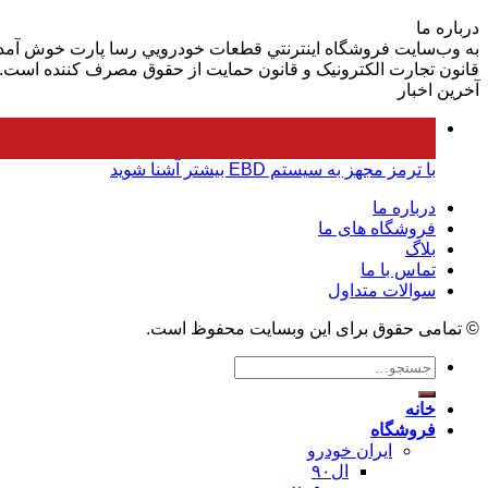
بود.
درباره ما
به وب‌سايت فروشگاه اينترنتي قطعات خودرويي رسا پارت خوش آمديد.
قانون تجارت الکترونيک و قانون حمايت از حقوق مصرف کننده است.
آخرین اخبار
۰۵
فروردین
با ترمز مجهز به سیستم EBD بیشتر آشنا شوید
درباره ما
فروشگاه های ما
بلاگ
تماس با ما
سوالات متداول
© تمامی حقوق برای این وبسایت محفوظ است.
جستجو
برای:
خانه
فروشگاه
ایران خودرو
ال۹۰