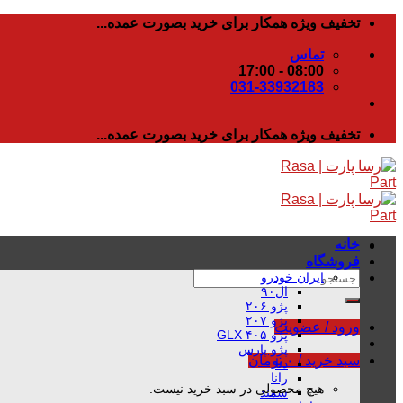
رفتن
تخفیف ویژه همکار برای خرید بصورت عمده...
به
تماس
محتوا
08:00 - 17:00
031-33932183
تخفیف ویژه همکار برای خرید بصورت عمده...
خانه
فروشگاه
جستجو
ایران خودرو
ال۹۰
برای:
پژو ۲۰۶
پژو ۲۰۷
ورود / عضویت
پژو ۴۰۵ GLX
پژو پارس
سبد خرید /
۰
تومان
دنا
رانا
هیچ محصولی در سبد خرید نیست.
سمند