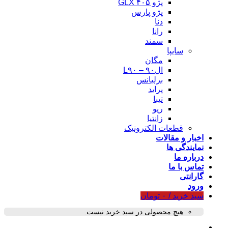
پژو ۴۰۵ GLX
پژو پارس
دنا
رانا
سمند
سایپا
مگان
ال۹۰ – L۹۰
برلیانس
پراید
تیبا
ریو
زانتیا
قطعات الکترونیک
اخبار و مقالات
نمایندگی ها
درباره ما
تماس با ما
گارانتی
ورود
سبد خرید /
۰
تومان
هیچ محصولی در سبد خرید نیست.