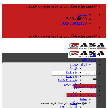
رفتن
تخفیف ویژه همکار برای خرید بصورت عمده...
به
تماس
محتوا
08:00 - 17:00
031-33932183
تخفیف ویژه همکار برای خرید بصورت عمده...
خانه
فروشگاه
ایران خودرو
ال۹۰
پژو ۲۰۶
جستجو
پژو ۲۰۷
برای:
پژو ۴۰۵ GLX
پژو پارس
ورود / عضویت
دنا
رانا
سبد خرید /
۰
تومان
سمند
سایپا
هیچ محصولی در سبد خرید نیست.
مگان
ال۹۰ – L۹۰