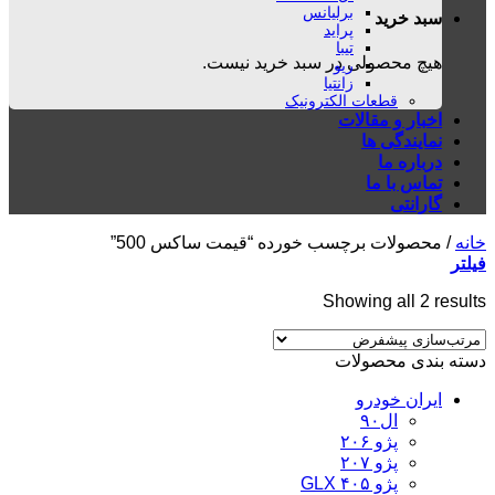
برلیانس
سبد خرید
پراید
تیبا
هیچ محصولی در سبد خرید نیست.
ریو
زانتیا
قطعات الکترونیک
اخبار و مقالات
نمایندگی ها
درباره ما
تماس با ما
گارانتی
خانه
/
محصولات برچسب خورده “قیمت ساکس 500”
فیلتر
Showing all 2 results
دسته بندی محصولات
ایران خودرو
ال۹۰
پژو ۲۰۶
پژو ۲۰۷
پژو ۴۰۵ GLX