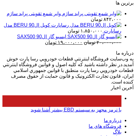
برترین ها
۱۹،۰۰۰،۰۰۰ تومان
۱۸،۰۰۰،۰۰۰ تومان
بود.
است.
وایر شمع تقویتی پراید ساژم
۸۴۲،۰۰۰
تومان
کویل ال90 BERU مدل
رساپارت
۱،۸۵۰،۰۰۰
تومان
ایسیو گاز ال90 SAX500
قیمت
قیمت
۲۰،۰۰۰،۰۰۰
تومان
۱۹،۰۰۰،۰۰۰
تومان
اصلی
فعلی
درباره ما
۲۰،۰۰۰،۰۰۰ تومان
۱۹،۰۰۰،۰۰۰ تومان
به وب‌سايت فروشگاه اينترنتي قطعات خودرويي رسا پارت خوش
بود.
است.
آمديد.در نظر داشته باشيد که کليه اصول و قوانين فروشگاه اينترنتي
قطعات خودرويي رسا پارت منطبق با قوانين جمهوري اسلامي
ايران، قانون تجارت الکترونيک و قانون حمايت از حقوق مصرف
کننده است.
آخرین اخبار
۰۵
فروردین
با ترمز مجهز به سیستم EBD بیشتر آشنا شوید
درباره ما
فروشگاه های ما
بلاگ