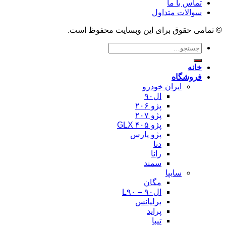
تماس با ما
سوالات متداول
© تمامی حقوق برای این وبسایت محفوظ است.
جستجو
برای:
خانه
فروشگاه
ایران خودرو
ال۹۰
پژو ۲۰۶
پژو ۲۰۷
پژو ۴۰۵ GLX
پژو پارس
دنا
رانا
سمند
سایپا
مگان
ال۹۰ – L۹۰
برلیانس
پراید
تیبا