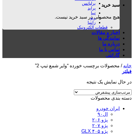
برلیانس
سبد خرید
پراید
تیبا
هیچ محصولی در سبد خرید نیست.
ریو
زانتیا
قطعات الکترونیک
اخبار و مقالات
نمایندگی ها
درباره ما
تماس با ما
گارانتی
خانه
/
محصولات برچسب خورده “وایر شمع تیپ 2”
فیلتر
در حال نمایش یک نتیجه
دسته بندی محصولات
ایران خودرو
ال۹۰
پژو ۲۰۶
پژو ۲۰۷
پژو ۴۰۵ GLX