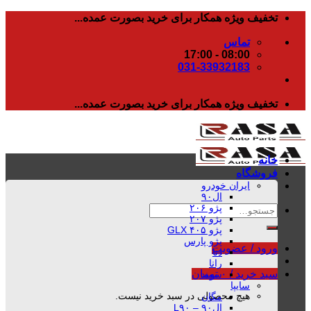
رفتن
تخفیف ویژه همکار برای خرید بصورت عمده...
به
تماس
محتوا
08:00 - 17:00
031-33932183
تخفیف ویژه همکار برای خرید بصورت عمده...
خانه
فروشگاه
ایران خودرو
ال۹۰
پژو ۲۰۶
جستجو
پژو ۲۰۷
برای:
پژو ۴۰۵ GLX
پژو پارس
ورود / عضویت
دنا
رانا
سبد خرید /
۰
تومان
سمند
سایپا
هیچ محصولی در سبد خرید نیست.
مگان
ال۹۰ – L۹۰