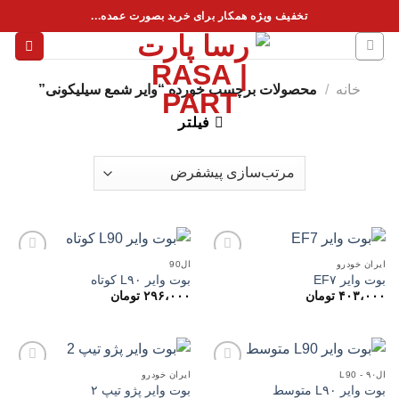
فتن
تخفیف ویژه همکار برای خرید بصورت عمده...
ه
حتوا
خانه
/
محصولات برچسب خورده “وایر شمع سیلیکونی”
فیلتر
ایران خودرو
ال90
بوت وایر EF۷
بوت وایر L۹۰ کوتاه
۴۰۳،۰۰۰
تومان
۲۹۶،۰۰۰
تومان
افزودن
افزودن
به
به
علاقه
علاقه
مندی
مندی
ها
ها
ال۹۰ - L90
ایران خودرو
بوت وایر L۹۰ متوسط
بوت وایر پژو تیپ ۲