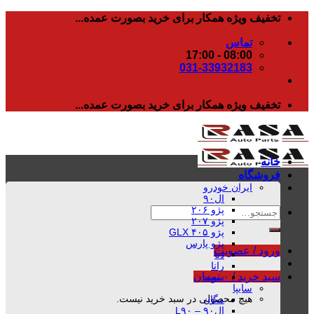
رفتن
تخفیف ویژه همکار برای خرید بصورت عمده...
به
تماس
محتوا
08:00 - 17:00
031-33932183
تخفیف ویژه همکار برای خرید بصورت عمده...
خانه
فروشگاه
ایران خودرو
ال۹۰
پژو ۲۰۶
جستجو
پژو ۲۰۷
برای:
پژو ۴۰۵ GLX
پژو پارس
ورود / عضویت
دنا
رانا
سبد خرید /
۰
تومان
سمند
سایپا
هیچ محصولی در سبد خرید نیست.
مگان
ال۹۰ – L۹۰