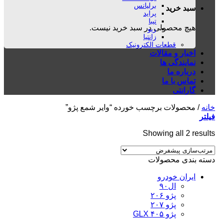
برلیانس
سبد خرید
پراید
تیبا
هیچ محصولی در سبد خرید نیست.
ریو
زانتیا
قطعات الکترونیک
اخبار و مقالات
نمایندگی ها
درباره ما
تماس با ما
گارانتی
خانه
/
محصولات برچسب خورده “وایر شمع پژو”
فیلتر
Showing all 2 results
دسته بندی محصولات
ایران خودرو
ال۹۰
پژو ۲۰۶
پژو ۲۰۷
پژو ۴۰۵ GLX