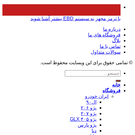
۰۵
فروردین
با ترمز مجهز به سیستم EBD بیشتر آشنا شوید
درباره ما
فروشگاه های ما
بلاگ
تماس با ما
سوالات متداول
© تمامی حقوق برای این وبسایت محفوظ است.
جستجو
برای:
خانه
فروشگاه
ایران خودرو
ال۹۰
پژو ۲۰۶
پژو ۲۰۷
پژو ۴۰۵ GLX
پژو پارس
دنا