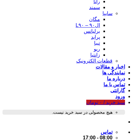
رانا
سمند
سایپا
مگان
ال۹۰ – L۹۰
برلیانس
پراید
تیبا
ریو
زانتیا
قطعات الکترونیک
اخبار و مقالات
نمایندگی ها
درباره ما
تماس با ما
گارانتی
ورود
سبد خرید /
۰
تومان
هیچ محصولی در سبد خرید نیست.
تماس
08:00 - 17:00