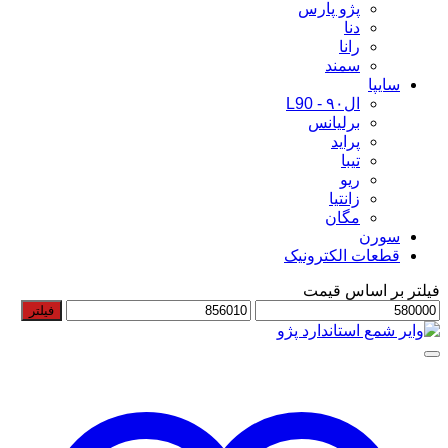
پژو پارس
دنا
رانا
سمند
سایپا
ال۹۰ - L90
برلیانس
پراید
تیبا
ریو
زانتیا
مگان
سورن
قطعات الکترونیک
فیلتر بر اساس قیمت
حداقل
حداکثر
فیلتر
قیمت
قیمت