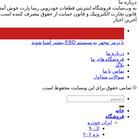
درباره ما
به وب‌سايت فروشگاه اينترنتي قطعات خودرويي رسا پارت خوش آمديد.
قانون تجارت الکترونيک و قانون حمايت از حقوق مصرف کننده است.
آخرین اخبار
۰۵
فروردین
با ترمز مجهز به سیستم EBD بیشتر آشنا شوید
درباره ما
فروشگاه های ما
بلاگ
تماس با ما
سوالات متداول
© تمامی حقوق برای این وبسایت محفوظ است.
جستجو
برای:
خانه
فروشگاه
ایران خودرو
ال۹۰
پژو ۲۰۶