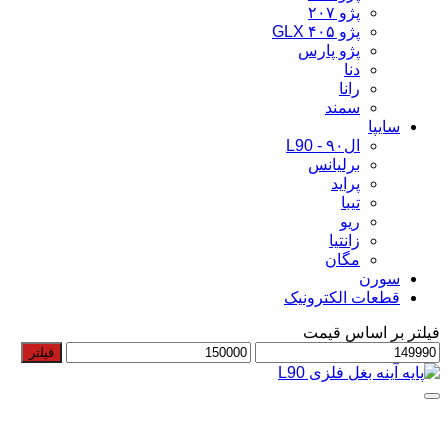
پژو ۲۰۷
پژو ۴۰۵ GLX
پژو پارس
دنا
رانا
سمند
سایپا
ال۹۰ - L90
برلیانس
پراید
تیبا
ریو
زانتیا
مگان
سورن
قطعات الکترونیک
فیلتر بر اساس قیمت
حداقل
حداکثر
فیلتر
قیمت
قیمت