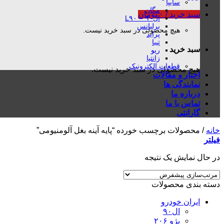
سایپا
مگان
سبد خرید /
۰
تومان
ال۹۰ – L۹۰
برلیانس
هیچ محصولی در سبد خرید نیست.
پراید
تیبا
سبد خرید
ریو
زانتیا
قطعات الکترونیک
هیچ محصولی در سبد خرید نیست.
اخبار و مقالات
نمایندگی ها
درباره ما
تماس با ما
گارانتی
خانه
/
محصولات برچسب خورده “پایه آینه بغل آلومنیومی”
فیلتر
در حال نمایش یک نتیجه
دسته بندی محصولات
ایران خودرو
ال۹۰
پژو ۲۰۶