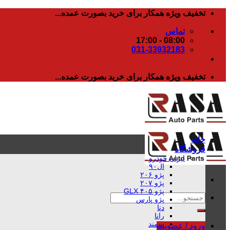
رفتن
تخفیف ویژه همکار برای خرید بصورت عمده...
به
تماس
محتوا
08:00 - 17:00
031-33932183
تخفیف ویژه همکار برای خرید بصورت عمده...
خانه
فروشگاه
ایران خودرو
ال۹۰
پژو ۲۰۶
پژو ۲۰۷
پژو ۴۰۵ GLX
جستجو
پژو پارس
برای:
دنا
رانا
سمند
ورود / عضویت