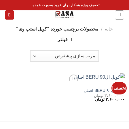
فتن
تخفیف ویژه همکار برای خرید بصورت عمده...
ه
حتوا
خانه
/
محصولات برچسب خورده “کویل استپ وی”
فیلتر
ال90
تخفیف!
کویل ال۹۰ BERU اصلی
۳،۶۰۰،۰۰۰
تومان
افزودن
قیمت
قیمت
۲،۶۰۰،۰۰۰
تومان
به
اصلی
فعلی
علاقه
۳،۶۰۰،۰۰۰ تومان
۲،۶۰۰،۰۰۰ تومان
مندی
بود.
است.
ها