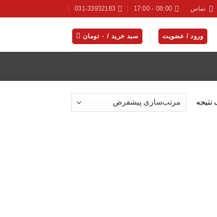
تماس
08:00 - 17:00
031-33932183
ورود / عضویت
سبد خرید /
۰
تومان
نتیجه