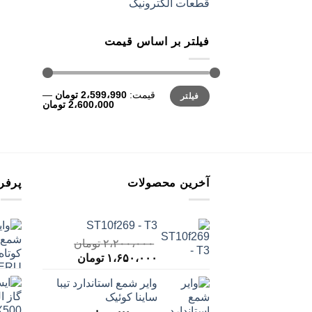
قطعات الکترونیک
فیلتر بر اساس قیمت
حداقل
حداکثر
قیمت:
2،599،990 تومان
—
فیلتر
قیمت
قیمت
2،600،000 تومان
آخرین محصولات
پرفر
ST10f269 - T3
۲،۲۰۰،۰۰۰
تومان
قیمت
قیمت
۱،۶۵۰،۰۰۰
تومان
اصلی
فعلی
وایر شمع استاندارد تیبا
۲،۲۰۰،۰۰۰ تومان
۱،۶۵۰،۰۰۰ توما
ساینا کوئیک
بود.
است.