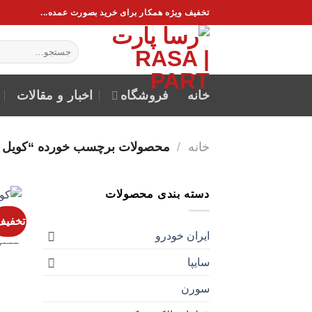
فتن
تخفیف ویژه همکار برای خرید بصورت عمده...
ه
حتوا
جستجو
برای:
خانه
فروشگاه
اخبار و مقالات
خانه
/
محصولات برچسب خورده “کویل س
دسته بندی محصولات
ال90
تخفیف
کویل ال۹۰ ERU
ایران خودرو
،۰۰۰
سایپا
سورن