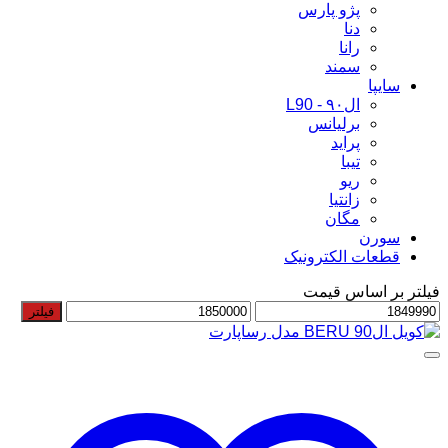
پژو پارس
دنا
رانا
سمند
سایپا
ال۹۰ - L90
برلیانس
پراید
تیبا
ریو
زانتیا
مگان
سورن
قطعات الکترونیک
فیلتر بر اساس قیمت
حداقل
حداکثر
فیلتر
قیمت
قیمت