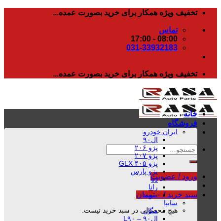
رفتن
تخفیف ویژه همکار برای خرید بصورت عمده...
به
تماس
محتوا
08:00 - 17:00
031-33932183
تخفیف ویژه همکار برای خرید بصورت عمده...
خانه
فروشگاه
ایران خودرو
ال۹۰
پژو ۲۰۶
جستجو
پژو ۲۰۷
برای:
پژو ۴۰۵ GLX
پژو پارس
ورود / عضویت
دنا
رانا
سبد خرید /
۰
تومان
سمند
سایپا
هیچ محصولی در سبد خرید نیست.
مگان
ال۹۰ – L۹۰