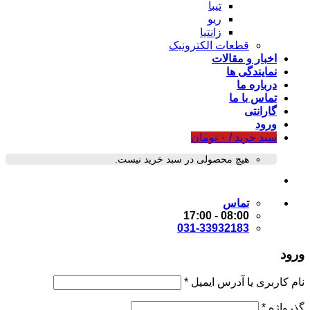
تیبا
ریو
زانتیا
قطعات الکترونیک
اخبار و مقالات
نمایندگی ها
درباره ما
تماس با ما
گارانتی
ورود
سبد خرید /
۰
تومان
هیچ محصولی در سبد خرید نیست.
تماس
08:00 - 17:00
031-33932183
ورود
نام کاربری یا آدرس ایمیل
*
گذرواژه
*