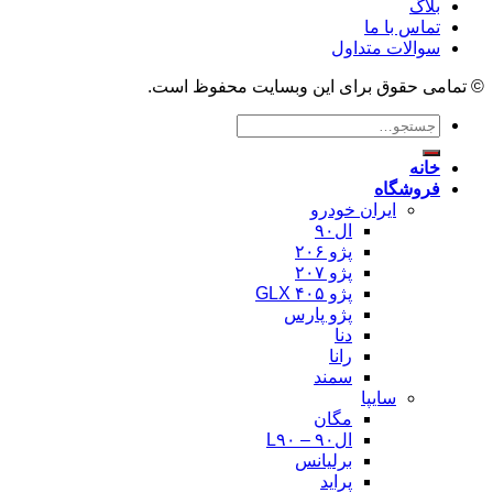
بلاگ
تماس با ما
سوالات متداول
© تمامی حقوق برای این وبسایت محفوظ است.
جستجو
برای:
خانه
فروشگاه
ایران خودرو
ال۹۰
پژو ۲۰۶
پژو ۲۰۷
پژو ۴۰۵ GLX
پژو پارس
دنا
رانا
سمند
سایپا
مگان
ال۹۰ – L۹۰
برلیانس
پراید