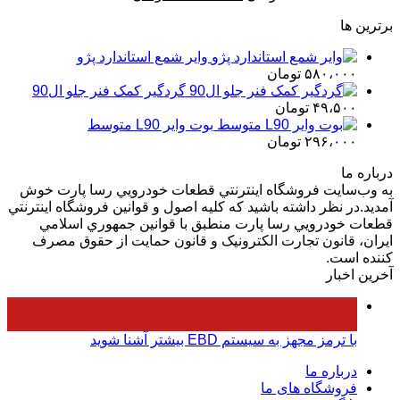
بود.
اصلی
فعلی
است.
برترین ها
۱۹،۰۰۰،۰۰۰ تومان
۱۸،۰۰۰،۰۰۰ تومان
بود.
است.
وایر شمع استاندارد پژو
۵۸۰،۰۰۰
تومان
گردگیر کمک فنر جلو ال90
۴۹،۵۰۰
تومان
بوت وایر L90 متوسط
۲۹۶،۰۰۰
تومان
درباره ما
به وب‌سايت فروشگاه اينترنتي قطعات خودرويي رسا پارت خوش
آمديد.در نظر داشته باشيد که کليه اصول و قوانين فروشگاه اينترنتي
قطعات خودرويي رسا پارت منطبق با قوانين جمهوري اسلامي
ايران، قانون تجارت الکترونيک و قانون حمايت از حقوق مصرف
کننده است.
آخرین اخبار
۰۵
فروردین
با ترمز مجهز به سیستم EBD بیشتر آشنا شوید
درباره ما
فروشگاه های ما