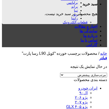
برلیانس
سبد خرید
پراید
تیبا
هیچ محصولی در سبد خرید نیست.
ریو
زانتیا
قطعات الکترونیک
اخبار و مقالات
نمایندگی ها
درباره ما
تماس با ما
گارانتی
خانه
/
محصولات برچسب خورده “کویل L90 رسا پارت”
فیلتر
در حال نمایش یک نتیجه
دسته بندی محصولات
ایران خودرو
ال۹۰
پژو ۲۰۶
پژو ۲۰۷
پژو ۴۰۵ GLX