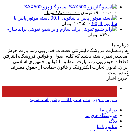
بود.
است.
ایسیو گاز پژو SAX500
قیمت
قیمت
۱۹،۰۰۰،۰۰۰
تومان
۱۸،۰۰۰،۰۰۰
تومان
اصلی
فعلی
دسته موتور پایین یا
۱۹،۰۰۰،۰۰۰ تومان
۱۸،۰۰۰،۰۰۰ تومان
شاتونی ال90
۱۰۴،۵۰۰
تومان
بود.
است.
وایر شمع تقویتی پراید ساژم
۸۴۲،۰۰۰
تومان
درباره ما
به وب‌سايت فروشگاه اينترنتي قطعات خودرويي رسا پارت خوش
آمديد.در نظر داشته باشيد که کليه اصول و قوانين فروشگاه اينترنتي
قطعات خودرويي رسا پارت منطبق با قوانين جمهوري اسلامي
ايران، قانون تجارت الکترونيک و قانون حمايت از حقوق مصرف
کننده است.
آخرین اخبار
۰۵
فروردین
با ترمز مجهز به سیستم EBD بیشتر آشنا شوید
درباره ما
فروشگاه های ما
بلاگ
تماس با ما