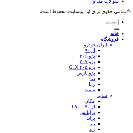
سوالات متداول
© تمامی حقوق برای این وبسایت محفوظ است.
جستجو
برای:
خانه
فروشگاه
ایران خودرو
ال۹۰
پژو ۲۰۶
پژو ۲۰۷
پژو ۴۰۵ GLX
پژو پارس
دنا
رانا
سمند
سایپا
مگان
ال۹۰ – L۹۰
برلیانس
پراید
تیبا
ریو