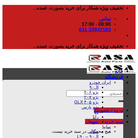
رفتن
تخفیف ویژه همکار برای خرید بصورت عمده...
به
تماس
محتوا
08:00 - 17:00
031-33932183
تخفیف ویژه همکار برای خرید بصورت عمده...
خانه
فروشگاه
ایران خودرو
ال۹۰
پژو ۲۰۶
جستجو
پژو ۲۰۷
برای:
پژو ۴۰۵ GLX
پژو پارس
ورود / عضویت
دنا
رانا
سبد خرید /
۰
تومان
سمند
سایپا
هیچ محصولی در سبد خرید نیست.
مگان
ال۹۰ – L۹۰