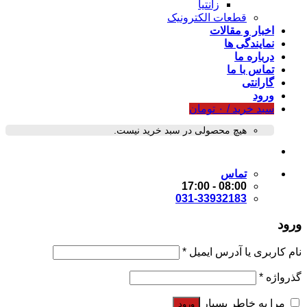
زانتیا
قطعات الکترونیک
اخبار و مقالات
نمایندگی ها
درباره ما
تماس با ما
گارانتی
ورود
سبد خرید /
۰
تومان
هیچ محصولی در سبد خرید نیست.
تماس
08:00 - 17:00
031-33932183
ورود
نام کاربری یا آدرس ایمیل
*
گذرواژه
*
مرا به خاطر بسپار
ورود