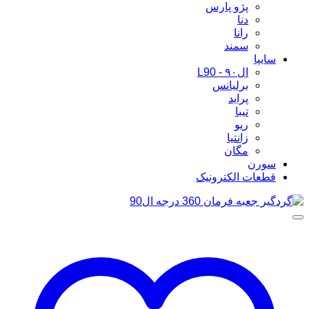
پژو پارس
دنا
رانا
سمند
سایپا
ال۹۰ - L90
برلیانس
پراید
تیبا
ریو
زانتیا
مگان
سورن
قطعات الکترونیک