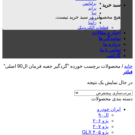
برلیانس
سبد خرید
پراید
تیبا
هیچ محصولی در سبد خرید نیست.
ریو
زانتیا
قطعات الکترونیک
اخبار و مقالات
نمایندگی ها
درباره ما
تماس با ما
گارانتی
خانه
/
محصولات برچسب خورده “گردگیر جعبه فرمان ال90 اصلی”
فیلتر
در حال نمایش یک نتیجه
دسته بندی محصولات
ایران خودرو
ال۹۰
پژو ۲۰۶
پژو ۲۰۷
پژو ۴۰۵ GLX