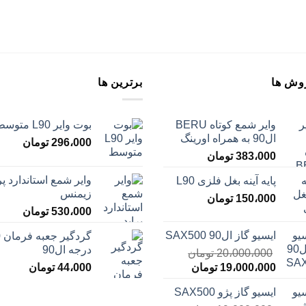
وش ها
برترین ها
وایر شمع کوتاه BERU
بوت وایر L90 متوسط
ال90 به همراه اورینگ
296،000
تومان
383،000
تومان
وایر شمع استاندارد پر
پایه آینه بغل فلزی L90
ن
زیمنس
150،000
تومان
530،000
تومان
ایسیو گاز ال90 SAX500
گ
درجه ال90
20،000،000
تومان
قیمت
قیمت
19،000،000
تومان
44،000
تومان
اصلی
فعلی
ایسیو گاز پژو SAX500
20،000،000 تومان
19،000،000 تومان