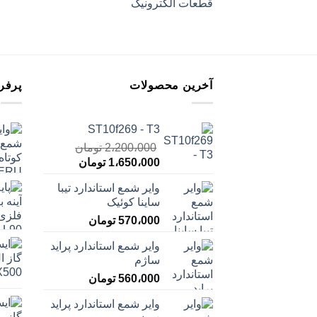
قطعات الکترونیک
آخرین محصولات
پرفر
ST10f269 - T3
2،200،000
تومان
قیمت
قیمت
1،650،000
تومان
اصلی
فعلی
وایر شمع استاندارد تیبا
2،200،000 تومان
1،650،000 توما
ساینا کوئیک
بود.
است.
570،000
تومان
وایر شمع استاندارد پراید
ساژم
560،000
تومان
وایر شمع استاندارد پراید