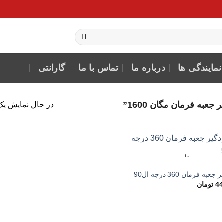
نمایندگی ها
درباره ما
تماس با ما
گارانتی
ه فرمان مگان 1600”
در حال نمایش یک 
ناموجود
به فرمان 360 درجه ال90
افزودن
4
تومان
به
علاقه
مندی
ها