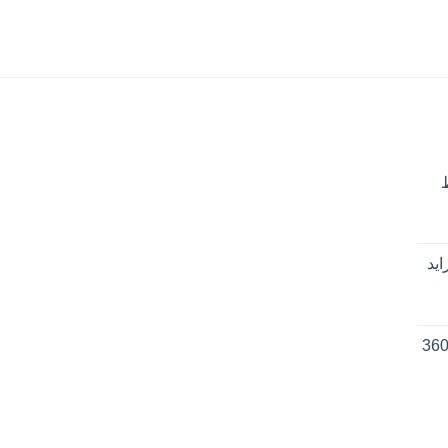
اید
ردگیر جعبه فرمان 360