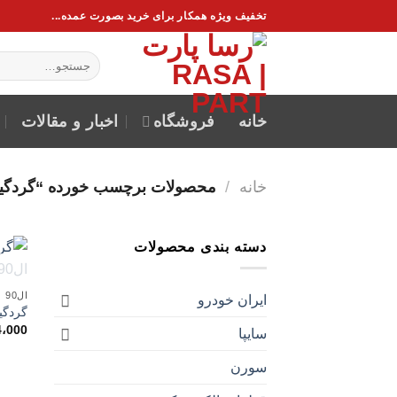
فتن
تخفیف ویژه همکار برای خرید بصورت عمده...
ه
حتوا
جستجو
برای:
خانه
فروشگاه
اخبار و مقالات
خانه
/
محصولات برچسب خورده “گردگیر جعب
دسته بندی محصولات
ال90
ایران خودرو
گردگیر جع
4،000
سایپا
سورن