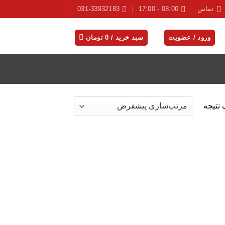
تماس
08:00 - 17:00
031-33932183
ورود / عضویت
سبد خرید /
0
تومان
نتیجه