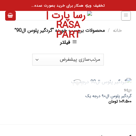
فتن
تخفیف ویژه همکار برای خرید بصورت عمده...
ه
حتوا
خانه
/
محصولات برچسب خورده “گردگیر پلوس ال90”
فیلتر
ناموجود
ال90
گردگیر پلوس ال۹۰ درجه یک
۱۰۴،۵۰۰
تومان
افزودن
به
علاقه
مندی
ها