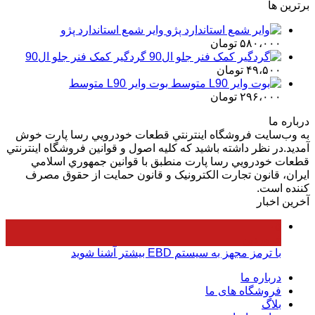
برترین ها
۱۹،۰۰۰،۰۰۰ تومان
۱۸،۰۰۰،۰۰۰ تومان
بود.
است.
وایر شمع استاندارد پژو
۵۸۰،۰۰۰
تومان
گردگیر کمک فنر جلو ال90
۴۹،۵۰۰
تومان
بوت وایر L90 متوسط
۲۹۶،۰۰۰
تومان
درباره ما
به وب‌سايت فروشگاه اينترنتي قطعات خودرويي رسا پارت خوش
آمديد.در نظر داشته باشيد که کليه اصول و قوانين فروشگاه اينترنتي
قطعات خودرويي رسا پارت منطبق با قوانين جمهوري اسلامي
ايران، قانون تجارت الکترونيک و قانون حمايت از حقوق مصرف
کننده است.
آخرین اخبار
۰۵
فروردین
با ترمز مجهز به سیستم EBD بیشتر آشنا شوید
درباره ما
فروشگاه های ما
بلاگ