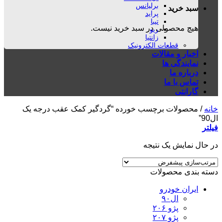
برلیانس
سبد خرید
پراید
تیبا
هیچ محصولی در سبد خرید نیست.
ریو
زانتیا
قطعات الکترونیک
اخبار و مقالات
نمایندگی ها
درباره ما
تماس با ما
گارانتی
خانه
/
محصولات برچسب خورده “گردگیر کمک عقب درجه یک
ال90”
فیلتر
در حال نمایش یک نتیجه
دسته بندی محصولات
ایران خودرو
ال۹۰
پژو ۲۰۶
پژو ۲۰۷