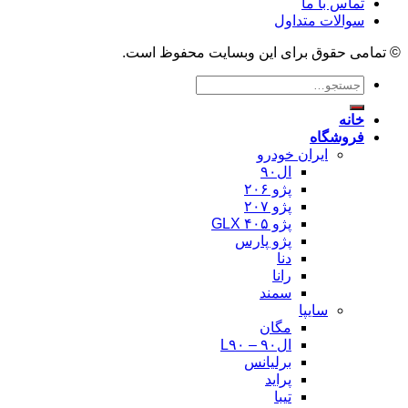
تماس با ما
سوالات متداول
© تمامی حقوق برای این وبسایت محفوظ است.
جستجو
برای:
خانه
فروشگاه
ایران خودرو
ال۹۰
پژو ۲۰۶
پژو ۲۰۷
پژو ۴۰۵ GLX
پژو پارس
دنا
رانا
سمند
سایپا
مگان
ال۹۰ – L۹۰
برلیانس
پراید
تیبا