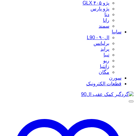
پژو ۴۰۵ GLX
پژو پارس
دنا
رانا
سمند
سایپا
ال۹۰ - L90
برلیانس
پراید
تیبا
ریو
زانتیا
مگان
سورن
قطعات الکترونیک