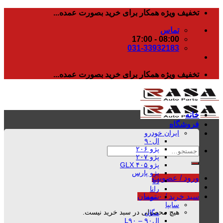
رفتن
تخفیف ویژه همکار برای خرید بصورت عمده...
به
تماس
محتوا
08:00 - 17:00
031-33932183
تخفیف ویژه همکار برای خرید بصورت عمده...
خانه
فروشگاه
ایران خودرو
ال۹۰
پژو ۲۰۶
جستجو
پژو ۲۰۷
برای:
پژو ۴۰۵ GLX
پژو پارس
ورود / عضویت
دنا
رانا
سبد خرید /
۰
تومان
سمند
سایپا
هیچ محصولی در سبد خرید نیست.
مگان
ال۹۰ – L۹۰