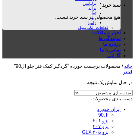
برلیانس
سبد خرید
پراید
تیبا
هیچ محصولی در سبد خرید نیست.
ریو
زانتیا
قطعات الکترونیک
اخبار و مقالات
نمایندگی ها
درباره ما
تماس با ما
گارانتی
خانه
/
محصولات برچسب خورده “گردگیر کمک فنر جلو ال90”
فیلتر
در حال نمایش یک نتیجه
دسته بندی محصولات
ایران خودرو
ال90
پژو ۲۰۶
پژو ۲۰۷
پژو ۴۰۵ GLX