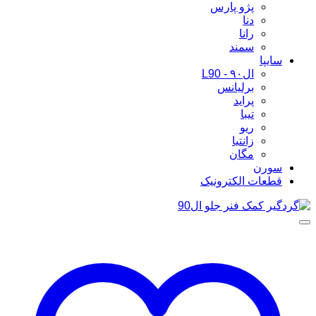
پژو پارس
دنا
رانا
سمند
سایپا
ال۹۰ - L90
برلیانس
پراید
تیبا
ریو
زانتیا
مگان
سورن
قطعات الکترونیک