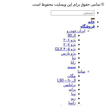
© تمامی حقوق برای این وبسایت محفوظ است.
جستجو
برای:
خانه
فروشگاه
ایران خودرو
ال90
پژو ۲۰۶
پژو ۲۰۷
پژو ۴۰۵ GLX
پژو پارس
دنا
رانا
سمند
سایپا
مگان
ال۹۰ – L90
برلیانس
پراید
تیبا
ریو
زانتیا