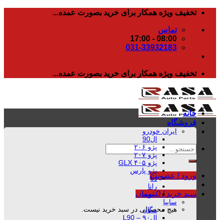
رفتن
تخفیف ویژه همکار برای خرید بصورت عمده...
به
تماس
محتوا
08:00 - 17:00
031-33932183
تخفیف ویژه همکار برای خرید بصورت عمده...
خانه
فروشگاه
ایران خودرو
ال90
پژو ۲۰۶
جستجو
پژو ۲۰۷
برای:
پژو ۴۰۵ GLX
پژو پارس
ورود / عضویت
دنا
رانا
سبد خرید /
0
تومان
سمند
سایپا
هیچ محصولی در سبد خرید نیست.
مگان
ال۹۰ – L90