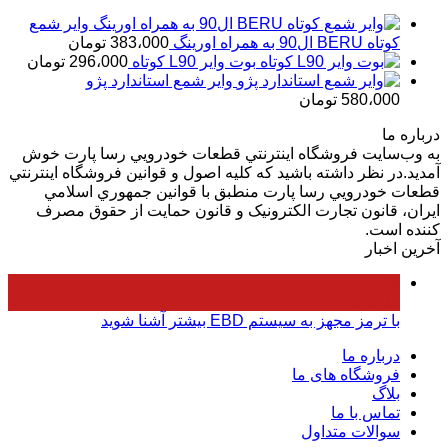
بود.
است.
وایر شمع
کوتاه BERU ال90 به همراه اورینگ
383،000
تومان
بوت وایر L90 کوتاه
296،000
تومان
وایر شمع استاندارد پژو
580،000
تومان
درباره ما
به وب‌سايت فروشگاه اينترنتي قطعات خودرويي رسا پارت خوش
آمديد.در نظر داشته باشيد که کليه اصول و قوانين فروشگاه اينترنتي
قطعات خودرويي رسا پارت منطبق با قوانين جمهوري اسلامي
ايران، قانون تجارت الکترونيک و قانون حمايت از حقوق مصرف
کننده است.
آخرین اخبار
24
مارس
با ترمز مجهز به سیستم EBD بیشتر آشنا شوید
درباره ما
فروشگاه های ما
بلاگ
تماس با ما
سوالات متداول