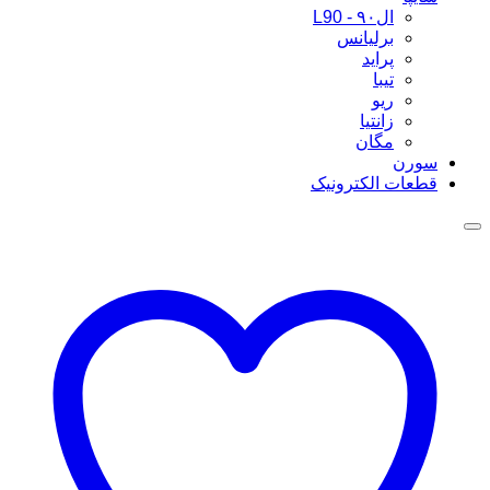
ال۹۰ - L90
برلیانس
پراید
تیبا
ریو
زانتیا
مگان
سورن
قطعات الکترونیک