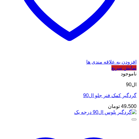
افزودن به علاقه مندی ها
نمایش سریع
ناموجود
ال90
گردگیر کمک فنر جلو ال90
49،500
تومان