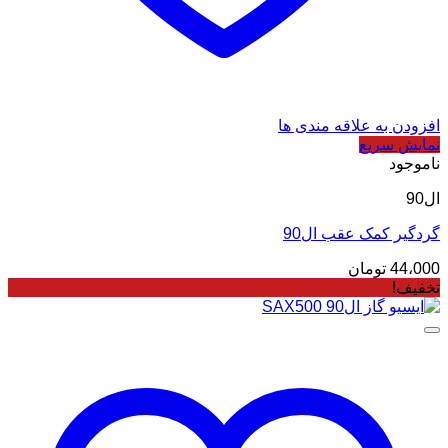
افزودن به علاقه مندی ها
نمایش سریع
ناموجود
ال90
گردگیر کمک عقب ال90
44،000
تومان
تخفیف!