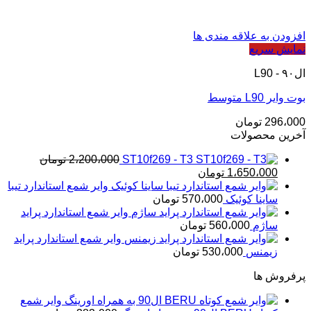
افزودن به علاقه مندی ها
نمایش سریع
ال۹۰ - L90
بوت وایر L90 متوسط
296،000
تومان
آخرین محصولات
ST10f269 - T3
2،200،000
تومان
قیمت
قیمت
1،650،000
تومان
اصلی
فعلی
وایر شمع استاندارد تیبا
2،200،000 تومان
1،650،000 تومان
ساینا کوئیک
570،000
تومان
بود.
است.
وایر شمع استاندارد پراید
ساژم
560،000
تومان
وایر شمع استاندارد پراید
زیمنس
530،000
تومان
پرفروش ها
وایر شمع