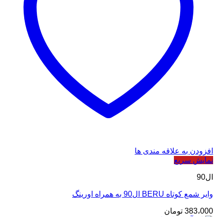
افزودن به علاقه مندی ها
نمایش سریع
ال90
وایر شمع کوتاه BERU ال90 به همراه اورینگ
383،000
تومان