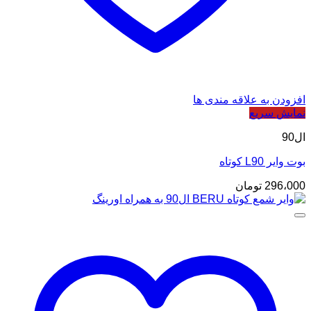
افزودن به علاقه مندی ها
نمایش سریع
ال90
بوت وایر L90 کوتاه
296،000
تومان