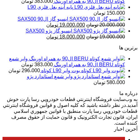
کوتاه BERU ال90 به همراه اورینگ
383،000
تومان
پایه آینه بغل فلزی L90
150،000
تومان
ایسیو گاز ال90 SAX500
قیمت
قیمت
20،000،000
تومان
19،000،000
تومان
اصلی
فعلی
ایسیو گاز پژو SAX500
قیمت
20،000،000 تومان
قیمت
19،000،000 تومان
19،000،000
تومان
18،000،000
تومان
بود.
اصلی
فعلی
است.
برترین ها
19،000،000 تومان
18،000،000 تومان
بود.
است.
وایر شمع
کوتاه BERU ال90 به همراه اورینگ
383،000
تومان
بوت وایر L90 کوتاه
296،000
تومان
وایر شمع استاندارد پژو
580،000
تومان
درباره ما
به وب‌سايت فروشگاه اينترنتي قطعات خودرويي رسا پارت خوش
آمديد.در نظر داشته باشيد که کليه اصول و قوانين فروشگاه اينترنتي
قطعات خودرويي رسا پارت منطبق با قوانين جمهوري اسلامي
ايران، قانون تجارت الکترونيک و قانون حمايت از حقوق مصرف
کننده است.
آخرین اخبار
24