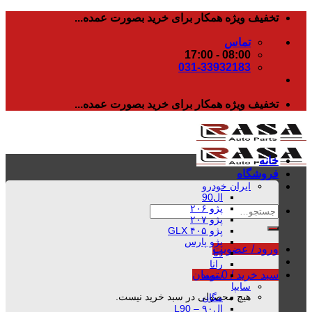
رفتن
تخفیف ویژه همکار برای خرید بصورت عمده...
به
تماس
محتوا
08:00 - 17:00
031-33932183
تخفیف ویژه همکار برای خرید بصورت عمده...
خانه
فروشگاه
ایران خودرو
ال90
پژو ۲۰۶
جستجو
پژو ۲۰۷
برای:
پژو ۴۰۵ GLX
پژو پارس
ورود / عضویت
دنا
رانا
سبد خرید /
0
تومان
سمند
سایپا
هیچ محصولی در سبد خرید نیست.
مگان
ال۹۰ – L90