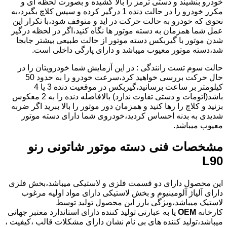
خودرو بنشیند و دستی ترمز را بالا کشیده و بصورت لحظه ای و
مکرر خودرو را در حالت دنده 1 درگیر کرده و سپس کلاچ بگیرد،به
نحوی که خودرو به حالت حرکت در اید و متوقف شود،با تکرار این
عمل شما همزمان به دسته موتور ها نگاه کنید،اگر در لحظه درگیر
شدن موتور با گیربکس دسته موتور از حالت طبیعی بیشتر جابجا
شد،دسته موتور معیوب میباشد و دارای پارگی داخلی است.
حالت سوم تست رانندگی : در این آزمایش شما خودرویتان را در
حال حرکت بررسی خواهید کرد،سرعت خودرو را به حدود 50
کیلومتر بر ساعت برسانید،گیربکس در موقعیت دنده 3 یا 4
باشد(اتومات و دستی تفاوت ندارد) بالافاصله دنده را به 2 معکوس
بزنید و کلاچ را رها کنید و همزمان دور موتور را بالا ببرید اگر ضربه
شدیدی به بدنه احساس کردید،خودروی شما دارای دسته موتور
معیوب میباشد.
مشخصات فنی دسته موتور شاتونی رنو
L90
این محصول دارای دو قسمت فلزی و لاستیکی میباشد،بخش فلزی
دارای آلیاژ آلومینیوم و بخش لاستیکی دارای مواد اولیه مرغوب
لاستیک میباشد،ویژگی بارز این محصول تولید توسط
کارخانه
OEM
یا به عبارتی تولید کننده دارای استاندارد معتبر جهانی
میباشد،تولید کننده های بی نام نشان دارای مشکلات قالب ،کیفیت ،