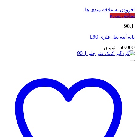
افزودن به علاقه مندی ها
نمایش سریع
ال90
پایه آینه بغل فلزی L90
150،000
تومان