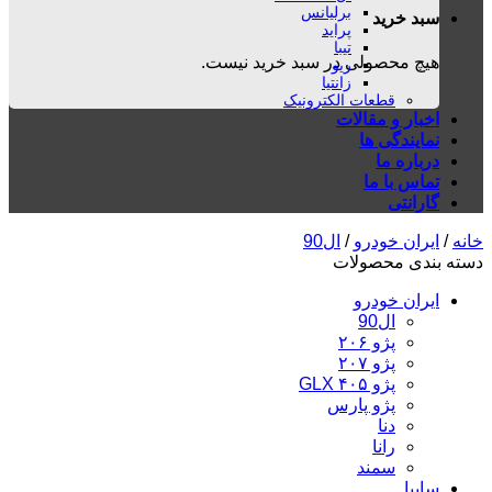
برلیانس
سبد خرید
پراید
تیبا
هیچ محصولی در سبد خرید نیست.
ریو
زانتیا
قطعات الکترونیک
اخبار و مقالات
نمایندگی ها
درباره ما
تماس با ما
گارانتی
خانه
/
ایران خودرو
/
ال90
دسته بندی محصولات
ایران خودرو
ال90
پژو ۲۰۶
پژو ۲۰۷
پژو ۴۰۵ GLX
پژو پارس
دنا
رانا
سمند
سایپا