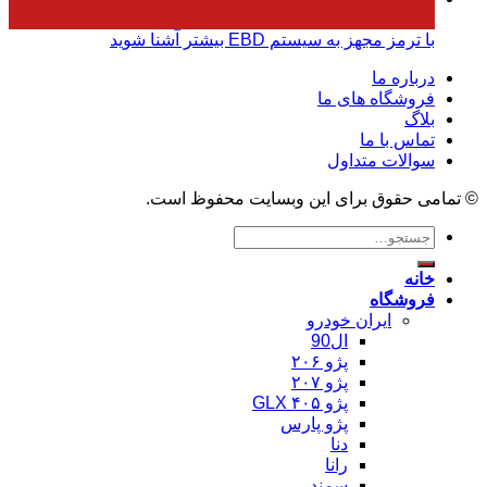
مارس
با ترمز مجهز به سیستم EBD بیشتر آشنا شوید
درباره ما
فروشگاه های ما
بلاگ
تماس با ما
سوالات متداول
© تمامی حقوق برای این وبسایت محفوظ است.
جستجو
برای:
خانه
فروشگاه
ایران خودرو
ال90
پژو ۲۰۶
پژو ۲۰۷
پژو ۴۰۵ GLX
پژو پارس
دنا
رانا
سمند