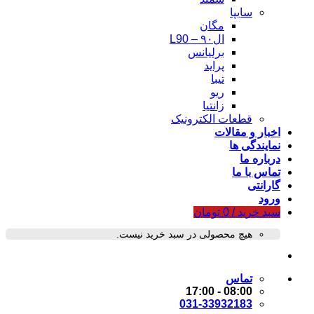
سایپا
مگان
ال۹۰ – L90
برلیانس
پراید
تیبا
ریو
زانتیا
قطعات الکترونیک
اخبار و مقالات
نمایندگی ها
درباره ما
تماس با ما
گارانتی
ورود
سبد خرید /
0
تومان
هیچ محصولی در سبد خرید نیست.
تماس
08:00 - 17:00
031-33932183