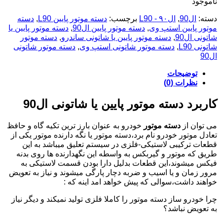
ناموجود
دسته:
ال90
,
ال۹۰ - L90
برچسب:
دسته موتور پایین L90
,
دسته
موتور پایین استپ وی
,
دسته موتور پایین ال90
,
دسته موتور پایین یا
شاتونی ال90
,
دسته موتور پایین یا شاتونی ساندرو
,
دسته موتور
شاتونی L90
,
دسته موتور شاتونی استپ وی
,
دسته موتور شاتونی
ال90
توضیحات
نظرات (0)
کاربرد دسته موتور پایین یا شاتونی ال90
می توان از
دسته موتور
خودرو به عنوان بارز ترین تکیه گاه و حافظ
تعادل موتور خودرو نام برد،دسته موتور یا نگه دارنده موتور یکی از
قطعات ترکیبی لاستیکی-فلزی در سیستم تعلیق میباشد به این
طریق که موتور و گیربکس به واسطه این نگهدارنده ها روی بدنه
فیکس میشوند،این قطعات بدلیل دارا بودن قسمت لاستیکی به
مرور زمان و یا اسیب و ضربه دچار پارگی میشوند و نیاز به تعویض
خواهند داشت،سوالی که پیش خواهد امد اینه که :
چرا خودرو ساز دسته موتور را کاملا فلزی تولید نمیکند و دیگر نیاز
به تعویض نباشد؟