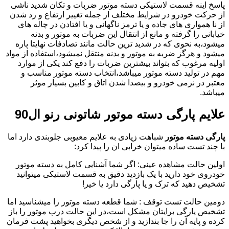
پاسخ اینه قسمت لاستیکی دسته موتور ضربات و تکان شدید ناشی
از حرکت خودرو در شرایط مختلف از جمله تغییر ارتفاع و رد شدن
از نا همواری های جاده و یا ترمز ناگهانی و یا افتادن در چاله های
خیابانی را گرفته و مانع از انتقال این ضربات به موتور و بدنه
میشود،به نحوی که در شدید ترین حالت مانند تصادفات نهایتا پاره
میشود و هرگز ضربه به موتور و بدنه منتقل نمیشود،استفاده از مواد
اولیه مرغوب که بتواند بیشترین ضربات را دفع کند یکی از موارد
مهم در تولید دسته موتور میباشد،انتخاب دسته موتور مناسب و
معتبر در نرمی خودرو و بیصدا شدن اتاق و کابین بسیار موثر
میباشد.
علایم پارگی دسته موتور شاتونی رنو ال90
پارگی دسته موتور
شباهت زیادی به علایم معیوبی جلوبندی دارد اما
با چند تست ساده میتوان خرابی ان را پیدا کرد:
اولین حالت مشاهده عینی: اگر شما آشنایی کامل به دسته موتور
خودروی خود دارید با یک بازدید دقیق به قسمت لاستیکی میتوانید
تشخیص دهید که ترک و یا پارگی دارد یا خیر!
دومین حالت تست توقف : شما قطعه دسته موتور را میشناسید اما
تشخیص پارگی برایتان مشکل است،در این حالت درب موتور را باز
کرده و پایه آن را جا بندازید و از شخص دیگری بخواهید پشت فرمان