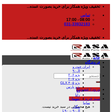
رفتن
تخفیف ویژه همکار برای خرید بصورت عمده...
به
تماس
محتوا
08:00 - 17:00
031-33932183
تخفیف ویژه همکار برای خرید بصورت عمده...
خانه
فروشگاه
ایران خودرو
ال۹۰
پژو ۲۰۶
جستجو
پژو ۲۰۷
برای:
پژو ۴۰۵ GLX
پژو پارس
ورود / عضویت
دنا
رانا
سبد خرید /
۰
تومان
سمند
سایپا
هیچ محصولی در سبد خرید نیست.
مگان
ال۹۰ – L۹۰