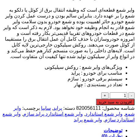
وایر شمع قطعه‌ای است که وظیفه‌ انتقال برق از کوئل یا دلکو به
شمع را بر عهده دارد. بنابراین سالم بودن و درست عمل کردن وایر
شمع خودرو حائز اهمییت بوده و شمع خودرو بدون سلامت وایر
شمع قادر به انجام وظیفه‌ خود نخواهد بود. لازم به ذکر است که وایر
شمع در قطعات خودروهای تقریبا قدیمی‌تر بکار رفته است و
امروزه خودروسازان با حذف کامل آن عمل انتقال برق را مستقیما
از کوئل صورت می‌دهند. روکش سیلیکون خارجی‌ترین لایه کابل
است. لایه‌های داخلی را به صورت منسجم کنار هم حفظ می‌کند و
در انواع وایر از سیلیکون تولید شده تنها کیفیت آن متفاوت است.
ویژگی‌های وایر شمع : روکش سیلیکونی
مناسب برای خودرو : پراید
سیستم برقی خودرو : ساژم
تعداد در بسته‌بندی : چهار
وایر
شمع
افزودن به سبد خرید
استاندارد
شناسه محصول:
820056111
دسته:
پراید
,
سایپا
برچسب:
وایر
پراید
شمع
,
وایر شمع استاندارد
,
وایر شمع استاندارد پراید ساژم
,
وایر شمع
ساژم
استاندارد ساژم
,
وایر شمع پراید
عدد
توضیحات
نظرات (0)