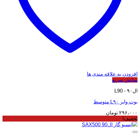
افزودن به علاقه مندی ها
نمایش سریع
ال۹۰ - L90
بوت وایر L۹۰ متوسط
۲۹۶،۰۰۰
تومان
تخفیف!