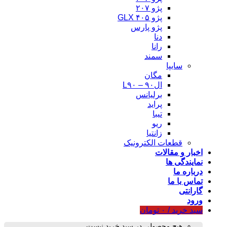
پژو ۲۰۷
پژو ۴۰۵ GLX
پژو پارس
دنا
رانا
سمند
سایپا
مگان
ال۹۰ – L۹۰
برلیانس
پراید
تیبا
ریو
زانتیا
قطعات الکترونیک
اخبار و مقالات
نمایندگی ها
درباره ما
تماس با ما
گارانتی
ورود
سبد خرید /
۰
تومان
هیچ محصولی در سبد خرید نیست.