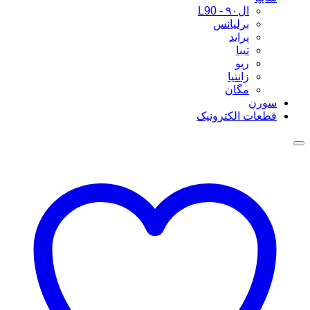
ال۹۰ - L90
برلیانس
پراید
تیبا
ریو
زانتیا
مگان
سورن
قطعات الکترونیک