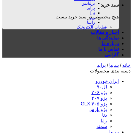
برلیانس
سبد خرید
پراید
تیبا
هیچ محصولی در سبد خرید نیست.
ریو
زانتیا
قطعات الکترونیک
اخبار و مقالات
نمایندگی ها
درباره ما
تماس با ما
گارانتی
خانه
/
سایپا
/
پراید
دسته بندی محصولات
ایران خودرو
ال۹۰
پژو ۲۰۶
پژو ۲۰۷
پژو ۴۰۵ GLX
پژو پارس
دنا
رانا
سمند
سایپا