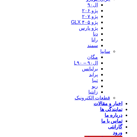
ال۹۰
پژو ۲۰۶
پژو ۲۰۷
پژو ۴۰۵ GLX
پژو پارس
دنا
رانا
سمند
سایپا
مگان
ال۹۰ – L۹۰
برلیانس
پراید
تیبا
ریو
زانتیا
قطعات الکترونیک
اخبار و مقالات
نمایندگی ها
درباره ما
تماس با ما
گارانتی
ورود