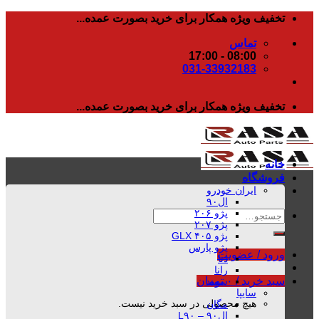
رفتن
تخفیف ویژه همکار برای خرید بصورت عمده...
به
تماس
محتوا
08:00 - 17:00
031-33932183
تخفیف ویژه همکار برای خرید بصورت عمده...
خانه
فروشگاه
ایران خودرو
ال۹۰
پژو ۲۰۶
جستجو
پژو ۲۰۷
برای:
پژو ۴۰۵ GLX
پژو پارس
ورود / عضویت
دنا
رانا
سبد خرید /
۰
تومان
سمند
سایپا
هیچ محصولی در سبد خرید نیست.
مگان
ال۹۰ – L۹۰