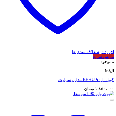
افزودن به علاقه مندی ها
نمایش سریع
ناموجود
ال90
کویل ال۹۰ BERU مدل رساپارت
۱،۸۵۰،۰۰۰
تومان