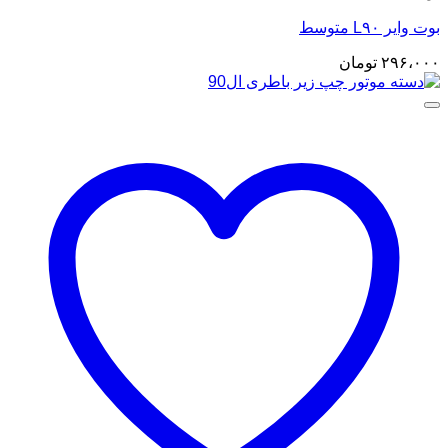
بوت وایر L۹۰ متوسط
۲۹۶،۰۰۰
تومان