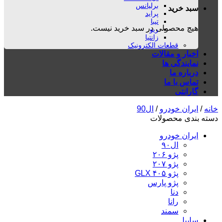
برلیانس
سبد خرید
پراید
تیبا
هیچ محصولی در سبد خرید نیست.
ریو
زانتیا
قطعات الکترونیک
اخبار و مقالات
نمایندگی ها
درباره ما
تماس با ما
گارانتی
خانه
/
ایران خودرو
/
ال90
دسته بندی محصولات
ایران خودرو
ال۹۰
پژو ۲۰۶
پژو ۲۰۷
پژو ۴۰۵ GLX
پژو پارس
دنا
رانا
سمند
سایپا