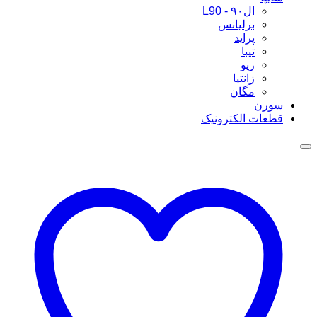
ال۹۰ - L90
برلیانس
پراید
تیبا
ریو
زانتیا
مگان
سورن
قطعات الکترونیک