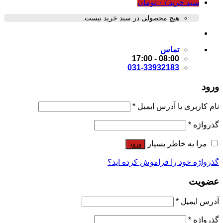
سبد خرید /
۰
تومان
هیچ محصولی در سبد خرید نیست.
تماس
08:00 - 17:00
031-33932183
ورود
نام کاربری یا آدرس ایمیل
*
گذرواژه
*
مرا به خاطر بسپار
ورود
گذرواژه خود را فراموش کرده اید؟
عضویت
آدرس ایمیل
*
گذرواژه
*