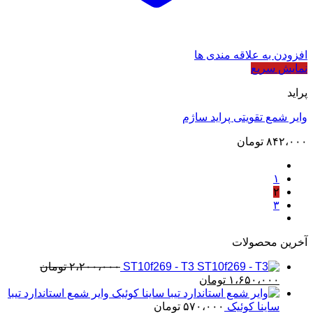
افزودن به علاقه مندی ها
نمایش سریع
پراید
وایر شمع تقویتی پراید ساژم
۸۴۲،۰۰۰
تومان
۱
۲
۳
آخرین محصولات
ST10f269 - T3
۲،۲۰۰،۰۰۰
تومان
قیمت
قیمت
۱،۶۵۰،۰۰۰
تومان
اصلی
فعلی
وایر شمع استاندارد تیبا
۲،۲۰۰،۰۰۰ تومان
۱،۶۵۰،۰۰۰ تومان
ساینا کوئیک
۵۷۰،۰۰۰
تومان