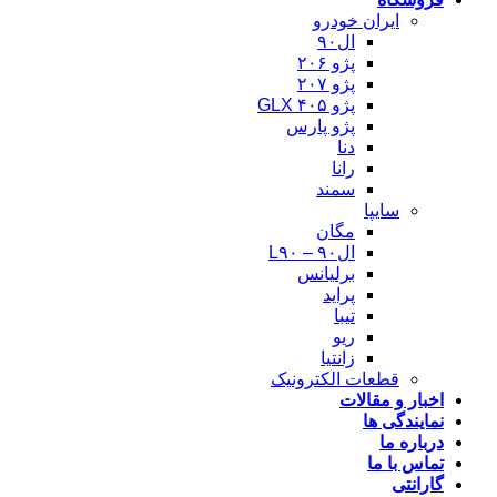
ایران خودرو
ال۹۰
پژو ۲۰۶
پژو ۲۰۷
پژو ۴۰۵ GLX
پژو پارس
دنا
رانا
سمند
سایپا
مگان
ال۹۰ – L۹۰
برلیانس
پراید
تیبا
ریو
زانتیا
قطعات الکترونیک
اخبار و مقالات
نمایندگی ها
درباره ما
تماس با ما
گارانتی