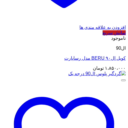
افزودن به علاقه مندی ها
نمایش سریع
ناموجود
ال90
کویل ال۹۰ BERU مدل رساپارت
۱،۸۵۰،۰۰۰
تومان