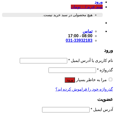
ورود
سبد خرید /
۰
تومان
هیچ محصولی در سبد خرید نیست.
تماس
08:00 - 17:00
031-33932183
ورود
نام کاربری یا آدرس ایمیل
*
گذرواژه
*
مرا به خاطر بسپار
ورود
گذرواژه خود را فراموش کرده اید؟
عضویت
آدرس ایمیل
*