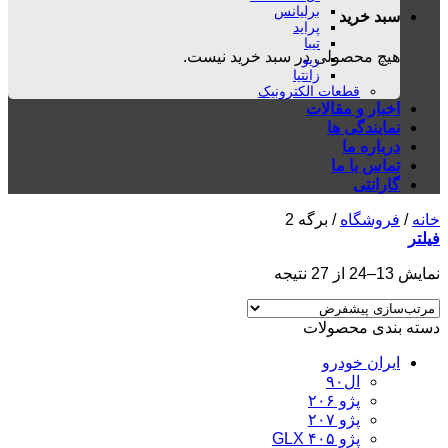
برلیانس
سبد خرید
پراید
تیبا
هیچ محصولی در سبد خرید نیست.
ریو
زانتیا
قطعات الکترونیک
اخبار و مقالات
نمایندگی ها
درباره ما
تماس با ما
گارانتی
خانه
/
فروشگاه
/
برگه 2
فیلتر
نمایش 13–24 از 27 نتیجه
دسته بندی محصولات
ایران خودرو
ال۹۰
پژو ۲۰۶
پژو ۲۰۷
پژو ۴۰۵ GLX