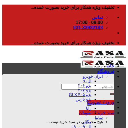
رفتن
تخفیف ویژه همکار برای خرید بصورت عمده...
به
تماس
محتوا
08:00 - 17:00
031-33932183
تخفیف ویژه همکار برای خرید بصورت عمده...
خانه
فروشگاه
ایران خودرو
ال۹۰
پژو ۲۰۶
جستجو
پژو ۲۰۷
برای:
پژو ۴۰۵ GLX
پژو پارس
ورود / عضویت
دنا
رانا
سبد خرید /
۰
تومان
سمند
سایپا
هیچ محصولی در سبد خرید نیست.
مگان
ال۹۰ – L۹۰