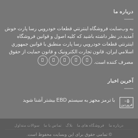
درباره ما
به وب‌سايت فروشگاه اينترنتي قطعات خودرويي رسا پارت خوش
آمديد.در نظر داشته باشيد که کليه اصول و قوانين فروشگاه
اينترنتي قطعات خودرويي رسا پارت منطبق با قوانين جمهوري
اسلامي ايران، قانون تجارت الکترونيک و قانون حمايت از حقوق
مصرف کننده است.
آخرین اخبار
با ترمز مجهز به سیستم EBD بیشتر آشنا شوید
۰۵
فروردین
درباره ما
فروشگاه های ما
بلاگ
تماس با ما
سوالات متداول
© تمامی حقوق برای این وبسایت محفوظ است.