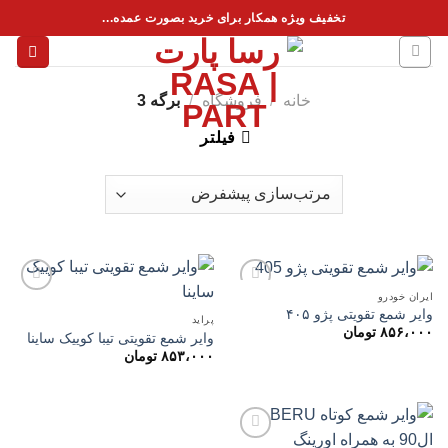
فتن
تخفیف ویژه همکار برای خرید بصورت عمده...
ه
حتوا
خانه
/
فروشگاه
/
برگه 3
فیلتر
ایران خودرو
وایر شمع تقویتی پژو ۴۰۵
پراید
۸۵۶،۰۰۰
تومان
وایر شمع تقویتی تیبا کوییک ساینا
افزودن
افزودن
به
به
۸۵۳،۰۰۰
تومان
علاقه
علاقه
مندی
مندی
ها
ها