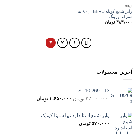
ال90
وایر شمع کوتاه BERU ال۹۰ به
افزودن
همراه اورینگ
به
علاقه
۳۸۳،۰۰۰
تومان
مندی
ها
۳
۲
۱
آخرین محصولات
ST10f269 - T3
قیمت
قیمت
۲،۲۰۰،۰۰۰
تومان
۱،۶۵۰،۰۰۰
تومان
اصلی
فعلی
۲،۲۰۰،۰۰۰ تومان
۱،۶۵۰،۰۰۰ تومان
وایر شمع استاندارد تیبا ساینا کوئیک
بود.
است.
۵۷۰،۰۰۰
تومان